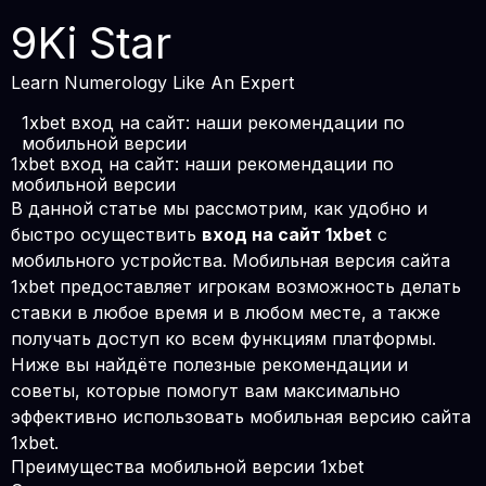
9Ki Star
Learn Numerology Like An Expert
1xbet вход на сайт: наши рекомендации по
мобильной версии
1xbet вход на сайт: наши рекомендации по
мобильной версии
В данной статье мы рассмотрим, как удобно и
быстро осуществить
вход на сайт 1xbet
с
мобильного устройства. Мобильная версия сайта
1xbet предоставляет игрокам возможность делать
ставки в любое время и в любом месте, а также
получать доступ ко всем функциям платформы.
Ниже вы найдёте полезные рекомендации и
советы, которые помогут вам максимально
эффективно использовать мобильная версию сайта
1xbet.
Преимущества мобильной версии 1xbet