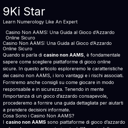
9Ki Star
Learn Numerology Like An Expert
Casino Non AAMS: Una Guida al Gioco d’Azzardo
Online Sicuro
Casino Non AAMS: Una Guida al Gioco d’Azzardo
Online Sicuro
Quando si parla di
casino non AAMS
, è fondamentale
sapere come scegliere piattaforme di gioco online
sicure. In questo articolo esploreremo le caratteristiche
dei casino non AAMS, i loro vantaggi e i rischi associati.
Forniremo anche consigli su come giocare in modo
responsabile e in sicurezza. Tenendo in mente
l’importanza di un gioco d’azzardo consapevole,
procederemo a fornire una guida dettagliata per aiutarti
a prendere decisioni informate.
Cosa Sono i Casino Non AAMS?
I
casino non AAMS
sono piattaforme di gioco d’azzardo