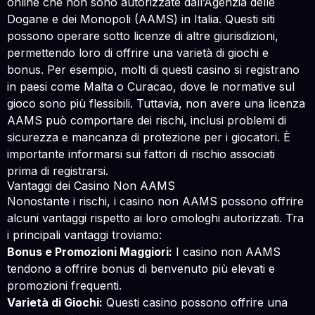
online che non sono autorizzate dall’Agenzia delle
Dogane e dei Monopoli (AAMS) in Italia. Questi siti
possono operare sotto licenze di altre giurisdizioni,
permettendo loro di offrire una varietà di giochi e
bonus. Per esempio, molti di questi casino si registrano
in paesi come Malta o Curacao, dove le normative sul
gioco sono più flessibili. Tuttavia, non avere una licenza
AAMS può comportare dei rischi, inclusi problemi di
sicurezza e mancanza di protezione per i giocatori. È
importante informarsi sui fattori di rischio associati
prima di registrarsi.
Vantaggi dei Casino Non AAMS
Nonostante i rischi, i casino non AAMS possono offrire
alcuni vantaggi rispetto ai loro omologhi autorizzati. Tra
i principali vantaggi troviamo:
Bonus e Promozioni Maggiori:
I casino non AAMS
tendono a offrire bonus di benvenuto più elevati e
promozioni frequenti.
Varietà di Giochi:
Questi casino possono offrire una