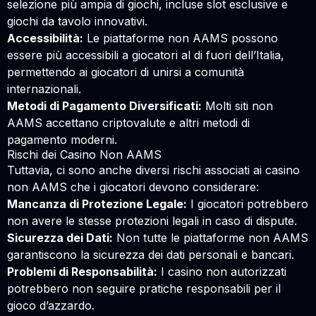
selezione più ampia di giochi, incluse slot esclusive e
giochi da tavolo innovativi.
Accessibilità:
Le piattaforme non AAMS possono
essere più accessibili a giocatori al di fuori dell’Italia,
permettendo ai giocatori di unirsi a comunità
internazionali.
Metodi di Pagamento Diversificati:
Molti siti non
AAMS accettano criptovalute e altri metodi di
pagamento moderni.
Rischi dei Casino Non AAMS
Tuttavia, ci sono anche diversi rischi associati ai casino
non AAMS che i giocatori devono considerare:
Mancanza di Protezione Legale:
I giocatori potrebbero
non avere le stesse protezioni legali in caso di dispute.
Sicurezza dei Dati:
Non tutte le piattaforme non AAMS
garantiscono la sicurezza dei dati personali e bancari.
Problemi di Responsabilità:
I casino non autorizzati
potrebbero non seguire pratiche responsabili per il
gioco d’azzardo.