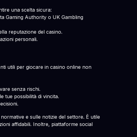
ire una scelta sicura:
 Malta Gaming Authority o UK Gambling
della reputazione del casino.
mazioni personali.
ti utili per giocare in casino online non
vare senza rischi.
tue possibilità di vincita.
ecisioni.
rmative e sulle notizie del settore. È utile
oni affidabili. Inoltre, piattaforme social