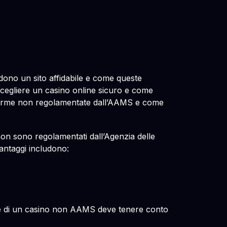
dono un sito affidabile e come queste
 scegliere un casino online sicuro e come
taforme non regolamentate dall’AAMS e come
on sono regolamentati dall’Agenzia delle
vantaggi includono:
zione di un casino non AAMS deve tenere conto