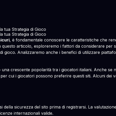
a tua Strategia di Gioco
a tua Strategia di Gioco
icuri
, è fondamentale conoscere le caratteristiche che ren
In questo articolo, esploreremo i fattori da considerare per
 di gioco. Analizzaremo anche i benefici di utilizzare piat
a crescente popolarità tra i giocatori italiani. Anche se n
er cui i giocatori possono preferire questi siti. Alcuni dei 
si della sicurezza del sito prima di registrarsi. La valuta
icenze internazionali valide.