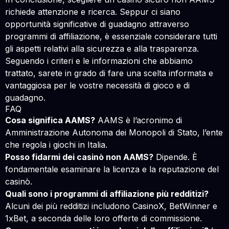
richiede attenzione e ricerca. Seppur ci siano
opportunità significative di guadagno attraverso
programmi di affiliazione, è essenziale considerare tutti
gli aspetti relativi alla sicurezza e alla trasparenza.
Seguendo i criteri e le informazioni che abbiamo
trattato, sarete in grado di fare una scelta informata e
vantaggiosa per le vostre necessità di gioco e di
guadagno.
FAQ
Cosa significa AAMS?
AAMS è l’acronimo di
Amministrazione Autonoma dei Monopoli di Stato, l’ente
che regola i giochi in Italia.
Posso fidarmi dei casinò non AAMS?
Dipende. È
fondamentale esaminare la licenza e la reputazione del
casinò.
Quali sono i programmi di affiliazione più redditizi?
Alcuni dei più redditizi includono CasinoX, BetWinner e
1xBet, a seconda delle loro offerte di commissione.