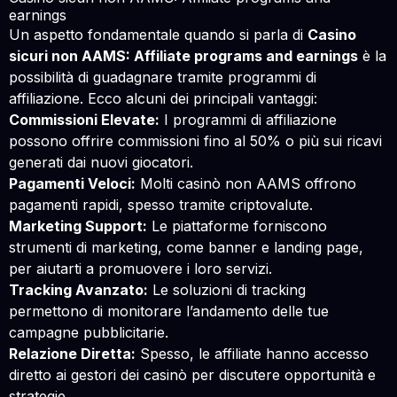
earnings
Un aspetto fondamentale quando si parla di
Casino
sicuri non AAMS: Affiliate programs and earnings
è la
possibilità di guadagnare tramite programmi di
affiliazione. Ecco alcuni dei principali vantaggi:
Commissioni Elevate:
I programmi di affiliazione
possono offrire commissioni fino al 50% o più sui ricavi
generati dai nuovi giocatori.
Pagamenti Veloci:
Molti casinò non AAMS offrono
pagamenti rapidi, spesso tramite criptovalute.
Marketing Support:
Le piattaforme forniscono
strumenti di marketing, come banner e landing page,
per aiutarti a promuovere i loro servizi.
Tracking Avanzato:
Le soluzioni di tracking
permettono di monitorare l’andamento delle tue
campagne pubblicitarie.
Relazione Diretta:
Spesso, le affiliate hanno accesso
diretto ai gestori dei casinò per discutere opportunità e
strategie.