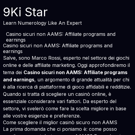
9Ki Star
Learn Numerology Like An Expert
Casino sicuri non AAMS: Affiliate programs and
earnings
Casino sicuri non AAMS: Affiliate programs and
earnings
Salve, sono Marco Rossi, esperto nel settore dei giochi
online e delle affiliate marketing. Oggi approfondiremo il
tema dei
Casino sicuri non AAMS: Affiliate programs
and earnings
, un argomento di grande attualità per chi
è alla ricerca di piattaforme di gioco affidabili e redditizie.
Quando si tratta di scegliere un casinò online, è
essenziale considerare vari fattori. Da esperto del
settore, vi svelerò come fare la scelta migliore in base
alle vostre esigenze e preferenze.
Come scegliere il miglior casinò sicuro non AAMS
La prima domanda che ci poniamo è: come posso