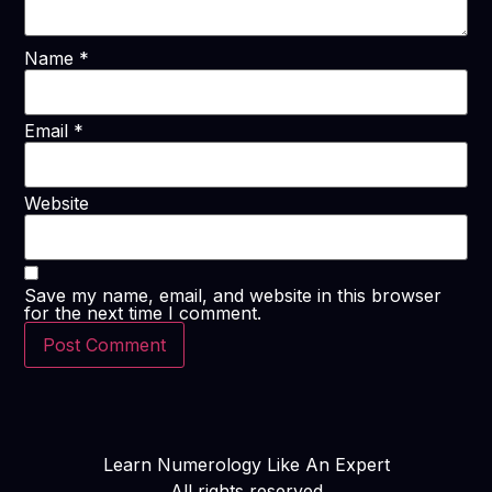
Name
*
Email
*
Website
Save my name, email, and website in this browser
for the next time I comment.
Learn Numerology Like An Expert
All rights reserved