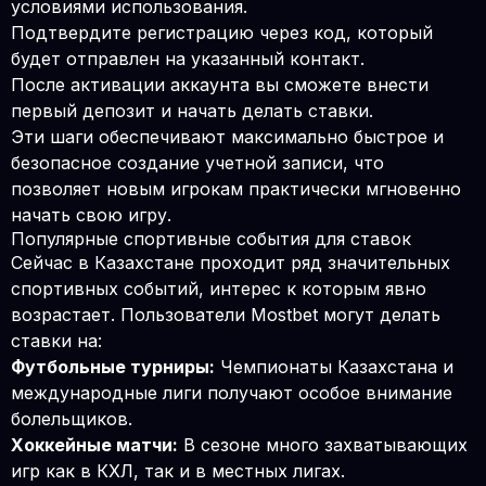
условиями использования.
Подтвердите регистрацию через код, который
будет отправлен на указанный контакт.
После активации аккаунта вы сможете внести
первый депозит и начать делать ставки.
Эти шаги обеспечивают максимально быстрое и
безопасное создание учетной записи, что
позволяет новым игрокам практически мгновенно
начать свою игру.
Популярные спортивные события для ставок
Сейчас в Казахстане проходит ряд значительных
спортивных событий, интерес к которым явно
возрастает. Пользователи Mostbet могут делать
ставки на:
Футбольные турниры:
Чемпионаты Казахстана и
международные лиги получают особое внимание
болельщиков.
Хоккейные матчи:
В сезоне много захватывающих
игр как в КХЛ, так и в местных лигах.