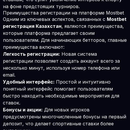
на фоне предстоящих турниров.
Преимущества регистрации на платформе Mostbet
Одним из ключевых аспектов, связанных с
Mostbet
регистрация Казахстан
, являются преимущества,
которые платформа предлагает своим
пользователям. Для начинающих бетторов, главные
преимущества включают:
Легкость регистрации:
Новая система
регистрации позволяет создать аккаунт всего за
несколько минут, используя номер телефона или
email.
Удобный интерфейс:
Простой и интуитивно
понятный интерфейс помогает пользователям
быстро находить необходимые мероприятия для
ставок.
Бонусы и акции:
Для новых игроков
предусмотрены многочисленные бонусы на первый
депозит, что делает спортивные ставки более