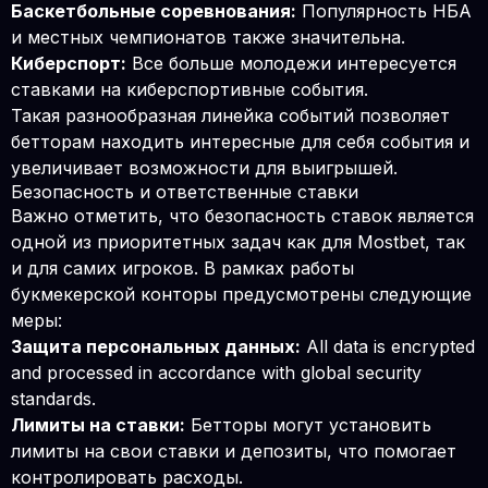
Баскетбольные соревнования:
Популярность НБА
и местных чемпионатов также значительна.
Киберспорт:
Все больше молодежи интересуется
ставками на киберспортивные события.
Такая разнообразная линейка событий позволяет
бетторам находить интересные для себя события и
увеличивает возможности для выигрышей.
Безопасность и ответственные ставки
Важно отметить, что безопасность ставок является
одной из приоритетных задач как для Mostbet, так
и для самих игроков. В рамках работы
букмекерской конторы предусмотрены следующие
меры:
Защита персональных данных:
All data is encrypted
and processed in accordance with global security
standards.
Лимиты на ставки:
Бетторы могут установить
лимиты на свои ставки и депозиты, что помогает
контролировать расходы.