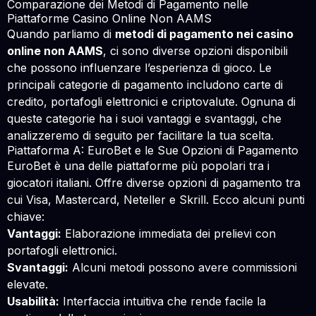
Comparazione dei Metodi di Pagamento nelle
Piattaforme Casino Online Non AAMS
Quando parliamo di
metodi di pagamento nei casino
online non AAMS
, ci sono diverse opzioni disponibili
che possono influenzare l’esperienza di gioco. Le
principali categorie di pagamento includono carte di
credito, portafogli elettronici e criptovalute. Ognuna di
queste categorie ha i suoi vantaggi e svantaggi, che
analizzeremo di seguito per facilitare la tua scelta.
Piattaforma A: EuroBet e le Sue Opzioni di Pagamento
EuroBet è una delle piattaforme più popolari tra i
giocatori italiani. Offre diverse opzioni di pagamento tra
cui Visa, Mastercard, Neteller e Skrill. Ecco alcuni punti
chiave:
Vantaggi:
Elaborazione immediata dei prelievi con
portafogli elettronici.
Svantaggi:
Alcuni metodi possono avere commissioni
elevate.
Usabilità:
Interfaccia intuitiva che rende facile la