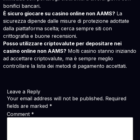
bonifici bancari.
È sicuro giocare su casino online non AAMS?
La
sicurezza dipende dalle misure di protezione adottate
dalla piattaforma scelta; cerca sempre siti con
crittografia e buone recensioni.
Posso utilizzare criptovalute per depositare nei
casino online non AAMS?
Molti casino stanno iniziando
ad accettare criptovalute, ma è sempre meglio
controllare la lista dei metodi di pagamento accettati.
Leave a Reply
Your email address will not be published.
Required
fields are marked
*
Comment
*