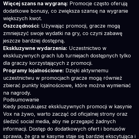
Więcej szans na wygraną:
Promocje często oferują
dodatkowe bonusy, co zwiększa szansę na wygranie
większych kwot.
Oszczędności:
Używając promocji, gracze mogą
zmniejszyć swoje wydatki na gry, co czyni zabawę
jeszcze bardziej dostępną.
Ekskluzywne wydarzenia:
Uczestnictwo w
ekskluzywnych grach lub turniejach dostępnych tylko
dla graczy korzystających z promocji.
Programy lojalnościowe:
Dzięki aktywnemu
uczestnictwu w promocjach gracze mogą również
zbierać punkty lojalnościowe, które można wymieniać
na nagrody.
Podsumowanie
Kiedy poszukujesz ekskluzywnych promocji w kasynie
Vox na żywo, warto zacząć od oficjalnej strony oraz
śledzić social media, aby nie przegapić żadnych
informacji. Dostęp do dodatkowych ofert i bonusów
sprawia, że gra w kasynie staje się bardziej ekscytująca i