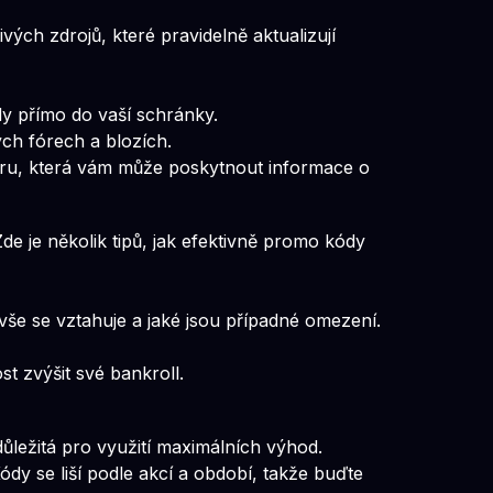
vých zdrojů, které pravidelně aktualizují
dy přímo do vaší schránky.
ch fórech a blozích.
ru, která vám může poskytnout informace o
e je několik tipů, jak efektivně promo kódy
vše se vztahuje a jaké jsou případné omezení.
t zvýšit své bankroll.
důležitá pro využití maximálních výhod.
dy se liší podle akcí a období, takže buďte