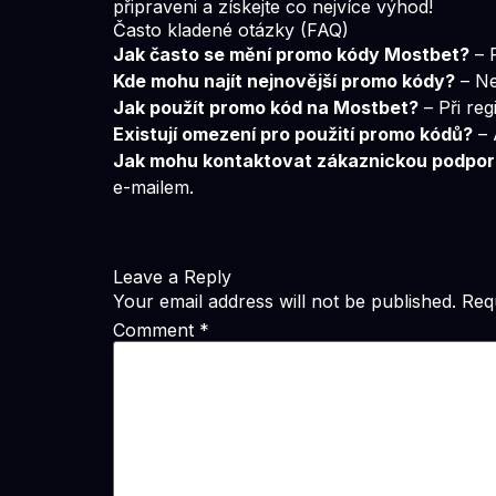
připraveni a získejte co nejvíce výhod!
Často kladené otázky (FAQ)
Jak často se mění promo kódy Mostbet?
– P
Kde mohu najít nejnovější promo kódy?
– Ne
Jak použít promo kód na Mostbet?
– Při reg
Existují omezení pro použití promo kódů?
– 
Jak mohu kontaktovat zákaznickou podpo
e-mailem.
Leave a Reply
Your email address will not be published.
Req
Comment
*