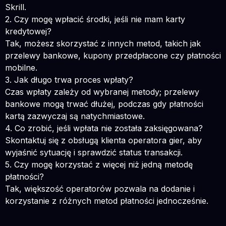
Skrill.
2. Czy mogę wpłacić środki, jeśli nie mam karty
kredytowej?
Tak, możesz skorzystać z innych metod, takich jak
przelewy bankowe, kupony przedpłacone czy płatności
mobilne.
3. Jak długo trwa proces wpłaty?
Czas wpłaty zależy od wybranej metody; przelewy
bankowe mogą trwać dłużej, podczas gdy płatności
kartą zazwyczaj są natychmiastowe.
4. Co zrobić, jeśli wpłata nie została zaksięgowana?
Skontaktuj się z obsługą klienta operatora gier, aby
wyjaśnić sytuację i sprawdzić status transakcji.
5. Czy mogę korzystać z więcej niż jedną metodę
płatności?
Tak, większość operatorów pozwala na dodanie i
korzystanie z różnych metod płatności jednocześnie.