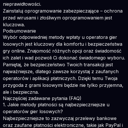
nieprawidłowości.
Zainstaluj oprogramowanie zabezpieczające – ochrona
przed wirusami i złośliwym oprogramowaniem jest
kluczowa.
Podsumowanie
Wybór odpowiedniej metody wpłaty u operatora gier
losowych jest kluczowy dla komfortu i bezpieczeństwa
gry online. Znajomość różnych opcji oraz świadomość
ich zalet i wad pozwoli Ci dokonać świadomego wyboru.
Pamiętaj, że bezpieczeństwo Twoich transakcji jest
najważniejsze, dlatego zawsze korzystaj z zaufanych
operatorów i aplikacji płatniczych. Dzięki temu Twoja
przygoda z grami losowymi będzie nie tylko przyjemna,
ale i bezpieczna.
Najczęściej zadawane pytania (FAQ)
1. Jakie metody płatności są najbezpieczniejsze u
operatorów gier losowych?
Najbezpieczniejsze to zazwyczaj przelewy bankowe
oraz zaufane płatności elektroniczne, takie jak PayPal i