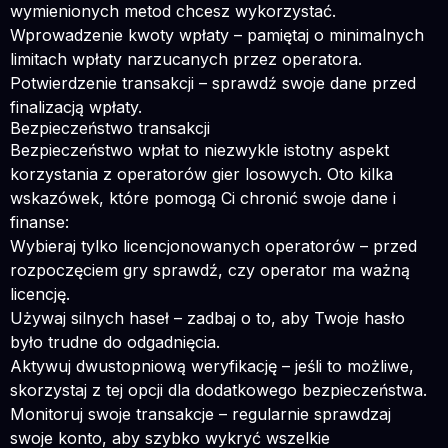
wymienionych metod chcesz wykorzystać.
Wprowadzenie kwoty wpłaty – pamiętaj o minimalnych
limitach wpłaty narzucanych przez operatora.
Potwierdzenie transakcji – sprawdź swoje dane przed
finalizacją wpłaty.
Bezpieczeństwo transakcji
Bezpieczeństwo wpłat to niezwykle istotny aspekt
korzystania z operatorów gier losowych. Oto kilka
wskazówek, które pomogą Ci chronić swoje dane i
finanse:
Wybieraj tylko licencjonowanych operatorów – przed
rozpoczęciem gry sprawdź, czy operator ma ważną
licencję.
Używaj silnych haseł – zadbaj o to, aby Twoje hasło
było trudne do odgadnięcia.
Aktywuj dwustopniową weryfikację – jeśli to możliwe,
skorzystaj z tej opcji dla dodatkowego bezpieczeństwa.
Monitoruj swoje transakcje – regularnie sprawdzaj
swoje konto, aby szybko wykryć wszelkie