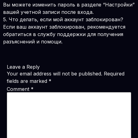
Вы можете изменить пароль в разделе “Настройки”
вашей учетной записи после входа.
5. Что делать, если мой аккаунт заблокирован?
Если ваш аккаунт заблокирован, рекомендуется
обратиться в службу поддержки для получения
разъяснений и помощи.
Leave a Reply
Your email address will not be published.
Required
fields are marked
*
Comment
*