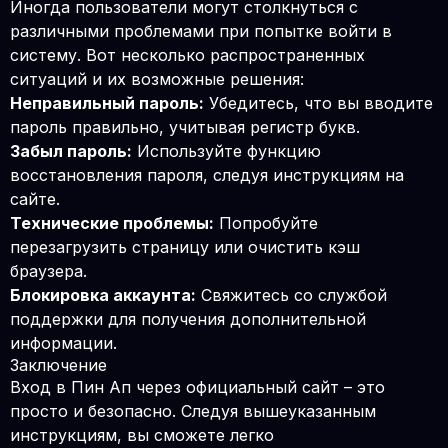
Иногда пользователи могут столкнуться с
различными проблемами при попытке войти в
систему. Вот несколько распространенных
ситуаций и их возможные решения:
Неправильный пароль:
Убедитесь, что вы вводите
пароль правильно, учитывая регистр букв.
Забыл пароль:
Используйте функцию
восстановления пароля, следуя инструкциям на
сайте.
Технические проблемы:
Попробуйте
перезагрузить страницу или очистить кэш
браузера.
Блокировка аккаунта:
Свяжитесь со службой
поддержки для получения дополнительной
информации.
Заключение
Вход в Пин Ап через официальный сайт – это
просто и безопасно. Следуя вышеуказанным
инструкциям, вы сможете легко