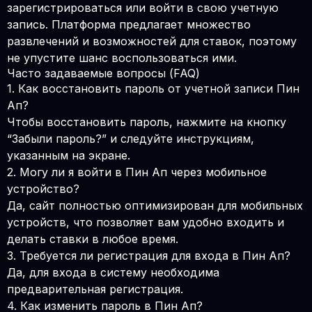
зарегистрироваться или войти в свою учетную
запись. Платформа предлагает множество
развлечений и возможностей для ставок, поэтому
не упустите шанс воспользоваться ими.
Часто задаваемые вопросы (FAQ)
1. Как восстановить пароль от учетной записи Пин
Ап?
Чтобы восстановить пароль, нажмите на кнопку
“Забыли пароль?” и следуйте инструкциям,
указанным на экране.
2. Могу ли я войти в Пин Ап через мобильное
устройство?
Да, сайт полностью оптимизирован для мобильных
устройств, что позволяет вам удобно входить и
делать ставки в любое время.
3. Требуется ли регистрация для входа в Пин Ап?
Да, для входа в систему необходима
предварительная регистрация.
4. Как изменить пароль в Пин Ап?