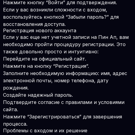
Нажмите кнопку “Войти” для подтверждения.
Если у вас возникли сложности с входом,
воспользуйтесь кнопкой “Забыли пароль?” для
восстановления доступа.
Регистрация нового аккаунта
Если у вас еще нет учетной записи на Пин Ап, вам
необходимо пройти процедуру регистрации. Это
также довольно просто и интуитивно:
Перейдите на официальный сайт.
Нажмите на кнопку “Регистрация”.
Заполните необходимую информацию: имя, адрес
электронной почты, номер телефона, дату
рождения.
Создайте надежный пароль.
Подтвердите согласие с правилами и условиями
сайта.
Нажмите “Зарегистрироваться” для завершения
процесса.
Проблемы с входом и их решение