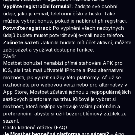
Vyplňte registrační formulář:
Zadejte své osobní
údaje, jako je e-mail, telefonní číslo a heslo. Také
můžete vybrat bonus, pokud je nabídnut při registraci.
Potvrďte registraci:
Po vyplnění všech nezbytných
údajů budete muset potvrdit svůj e-mail nebo telefon.
Začněte sázet:
Jakmile budete mít účet aktivní, můžete
začít sázet a využívat dostupné funkce.
Závěr
Mostbet bohužel nenabízí přímé stahování APK pro
iOS, ale i tak mají uživatelé iPhone a iPad alternativní
možnosti, jak využít služby této platformy. Ať už se
rozhodnete pro webovou verzi nebo pro alternativy v
App Store, Mostbet zůstává jednou z nejpopulárnějších
sázkových platforem na trhu. Klíčové je vybrat si
možnost, která nejlépe vyhovuje vašim potřebám a
preferencím, abyste si užili bezproblémový zážitek ze
sázení.
Často kladené otázky (FAQ)
Je Mostbet bezpečná platforma pro sázení?
– Ano,