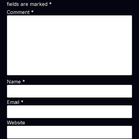
fields are marked
*
Comment
*
Name
*
Email
*
Website