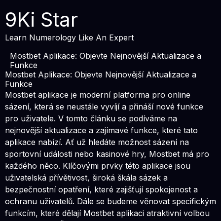
9Ki Star
Learn Numerology Like An Expert
Mostbet Aplikace: Objevte Nejnovější Aktualizace a
Funkce
Mostbet Aplikace: Objevte Nejnovější Aktualizace a
Funkce
Mostbet aplikace je moderní platforma pro online
sázení, která se neustále vyvíjí a přináší nové funkce
pro uživatele. V tomto článku se podíváme na
nejnovější aktualizace a zajímavé funkce, které tato
aplikace nabízí. Ať už hledáte možnost sázení na
sportovní události nebo kasinové hry, Mostbet má pro
každého něco. Klíčovými prvky této aplikace jsou
uživatelská přívětivost, široká škála sázek a
bezpečnostní opatření, které zajišťují spokojenost a
ochranu uživatelů. Dále se budeme věnovat specifickým
funkcím, které dělají Mostbet aplikaci atraktivní volbou