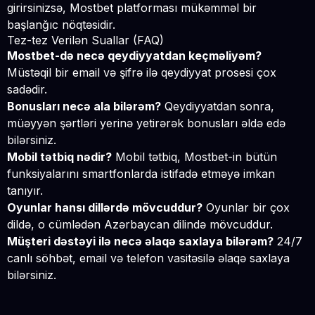
girirsinizsə, Mostbet platforması mükəmməl bir
başlanğıc nöqtəsidir.
Tez-tez Verilən Suallar (FAQ)
Mostbet-də necə qeydiyyatdan keçməliyəm?
Müstəqil bir email və şifrə ilə qeydiyyat prosesi çox
sadədir.
Bonusları necə ala bilərəm?
Qeydiyyatdan sonra,
müəyyən şərtləri yerinə yetirərək bonusları əldə edə
bilərsiniz.
Mobil tətbiq nədir?
Mobil tətbiq, Mostbet-in bütün
funksiyalarını smartfonlarda istifadə etməyə imkan
tanıyır.
Oyunlar hansı dillərdə mövcuddur?
Oyunlar bir çox
dildə, o cümlədən Azərbaycan dilində mövcuddur.
Müşteri dəstəyi ilə necə əlaqə saxlaya bilərəm?
24/7
canlı söhbət, email və telefon vasitəsilə əlaqə saxlaya
bilərsiniz.