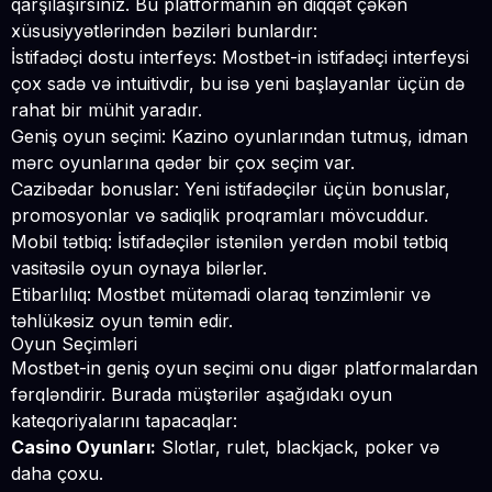
qarşılaşırsınız. Bu platformanın ən diqqət çəkən
xüsusiyyətlərindən bəziləri bunlardır:
İstifadəçi dostu interfeys: Mostbet-in istifadəçi interfeysi
çox sadə və intuitivdir, bu isə yeni başlayanlar üçün də
rahat bir mühit yaradır.
Geniş oyun seçimi: Kazino oyunlarından tutmuş, idman
mərc oyunlarına qədər bir çox seçim var.
Cazibədar bonuslar: Yeni istifadəçilər üçün bonuslar,
promosyonlar və sadiqlik proqramları mövcuddur.
Mobil tətbiq: İstifadəçilər istənilən yerdən mobil tətbiq
vasitəsilə oyun oynaya bilərlər.
Etibarlılıq: Mostbet mütəmadi olaraq tənzimlənir və
təhlükəsiz oyun təmin edir.
Oyun Seçimləri
Mostbet-in geniş oyun seçimi onu digər platformalardan
fərqləndirir. Burada müştərilər aşağıdakı oyun
kateqoriyalarını tapacaqlar:
Casino Oyunları:
Slotlar, rulet, blackjack, poker və
daha çoxu.