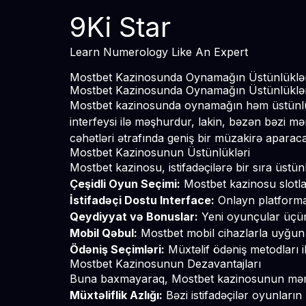
9Ki Star
Learn Numerology Like An Expert
Mostbet Kazinosunda Oynamağın Üstünlükləri
Mostbet Kazinosunda Oynamağın Üstünlükləri
Mostbet kazinosunda oynamağın həm üstünlüklə
interfeysi ilə məşhurdur, lakin, bəzən bəzi 
cəhətləri ətrafında geniş bir müzakirə apara
Mostbet Kazinosunun Üstünlükləri
Mostbet kazinosu, istifadəçilərə bir sıra üstü
Çeşidli Oyun Seçimi:
Mostbet kazinosu slotlar
İstifadəçi Dostu Interface:
Onlayn platforma, 
Qeydiyyat və Bonuslar:
Yeni oyunçular üçün
Mobil Qəbul:
Mostbet mobil cihazlarla uyğun 
Ödəniş Seçimləri:
Müxtəlif ödəniş metodları i
Mostbet Kazinosunun Dezavantajları
Buna baxmayaraq, Mostbet kazinosunun mənfi c
Müxtəliflik Azlığı:
Bəzi istifadəçilər oyunların