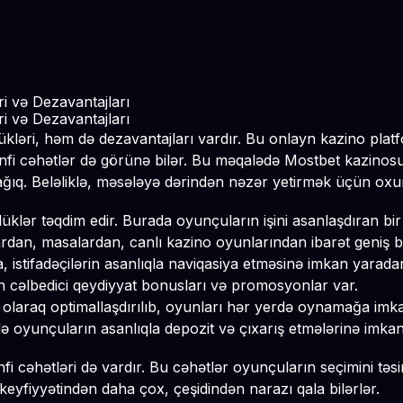
 və Dezavantajları
 və Dezavantajları
ri, həm də dezavantajları vardır. Bu onlayn kazino platfo
mənfi cəhətlər də görünə bilər. Bu məqalədə Mostbet kazino
cağıq. Beləliklə, məsələyə dərindən nəzər yetirmək üçün o
nlüklər təqdim edir. Burada oyunçuların işini asanlaşdıran bi
dan, masalardan, canlı kazino oyunlarından ibarət geniş bi
istifadəçilərin asanlıqla naviqasiya etməsinə imkan yaradan i
 cəlbedici qeydiyyat bonusları və promosyonlar var.
olaraq optimallaşdırılıb, oyunları hər yerdə oynamağa imka
lə oyunçuların asanlıqla depozit və çıxarış etmələrinə imkan 
əhətləri də vardır. Bu cəhətlər oyunçuların seçimini təsir
 keyfiyyətindən daha çox, çeşidindən narazı qala bilərlər.