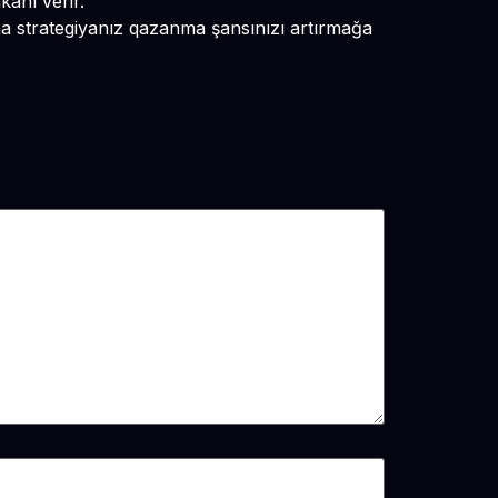
anı verir.
 strategiyanız qazanma şansınızı artırmağa