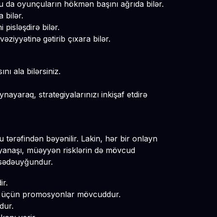
u da oyunçuların hökmən başını ağrıda bilər.
 bilər.
pisləşdirə bilər.
əziyyətinə gətirib çıxara bilər.
ı ala bilərsiniz.
araq, strategiyalarınızı inkişaf etdirə
u tərəfindən bəyənilir. Lakin, hər bir onlayn
 yanaşı, müəyyən risklərin də mövcud
əqsədəuyğundur.
ir.
lar üçün promosyonlar mövcuddur.
dur.