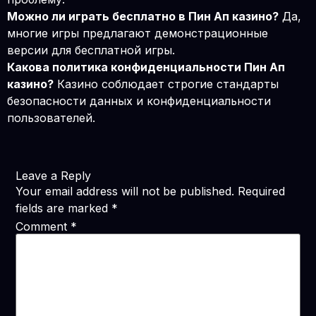
Можно ли играть бесплатно в Пин Ап казино?
Да,
многие игры предлагают демонстрационные
версии для бесплатной игры.
Какова политика конфиденциальности Пин Ап
казино?
Казино соблюдает строгие стандарты
безопасности данных и конфиденциальности
пользователей.
Leave a Reply
Your email address will not be published.
Required
fields are marked
*
Comment
*