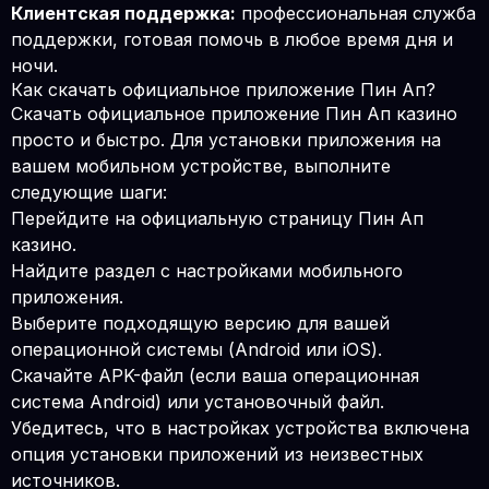
Клиентская поддержка:
профессиональная служба
поддержки, готовая помочь в любое время дня и
ночи.
Как скачать официальное приложение Пин Ап?
Скачать официальное приложение Пин Ап казино
просто и быстро. Для установки приложения на
вашем мобильном устройстве, выполните
следующие шаги:
Перейдите на официальную страницу Пин Ап
казино.
Найдите раздел с настройками мобильного
приложения.
Выберите подходящую версию для вашей
операционной системы (Android или iOS).
Скачайте APK-файл (если ваша операционная
система Android) или установочный файл.
Убедитесь, что в настройках устройства включена
опция установки приложений из неизвестных
источников.