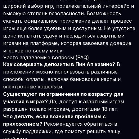
широкий выбор игр, привлекательный интерфейс и
высокую степень безопасности. Возможность
скачать официальное приложение делает процесс
игры еще более удобным и доступным. Не упустите
шанс испытать удачу и насладиться азартными
играми на платформе, которая завоевала доверие
игроков по всему миру.
Часто задаваемые вопросы (FAQ)
Как совершать депозиты в Пин Ап казино?
В
приложении можно использовать различные
способы оплаты, включая банковские карты и
электронные кошельки.
Существуют ли ограничения по возрасту для
участия в играх?
Да, доступ к азартным играм
разрешен только игрокам, достигшим 18 лет.
Что делать, если возникли проблемы с
приложением?
Рекомендуется обратиться в
службу поддержки, где помогут решить вашу
проблему.