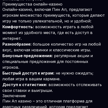
Преимущества онлайн-казино
Онлайн-казино, включая Пин Ап, предлагают
игрокам множество преимуществ, которые делают
игру не только увлекательной, но и удобной:
Комфортность:
возможность играть в любой
момент из удобного места, где есть доступ в
интернет.
Разнообразие:
большое количество игр на любой
вкус, включая новинки и классические игры.
Бонусные предложения:
регулярные акции и
специальные предложения для постоянных
игроков.
Быстрый доступ к играм:
не нужно ожидать;
любая игра в вашем кармане.
Доступ к статистике:
возможность отслеживать
свои ставки и выигрыши.
Заключение
Пин Ап казино – это отличная платформа для
азартных развлечений, которая предлагает