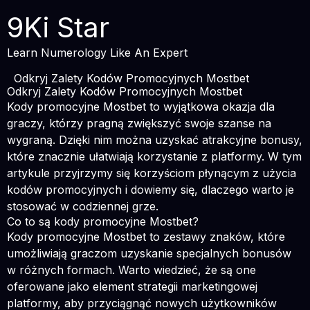
9Ki Star
Learn Numerology Like An Expert
Odkryj Zalety Kodów Promocyjnych Mostbet
Odkryj Zalety Kodów Promocyjnych Mostbet
Kody promocyjne Mostbet to wyjątkowa okazja dla
graczy, którzy pragną zwiększyć swoje szanse na
wygraną. Dzięki nim można uzyskać atrakcyjne bonusy,
które znacznie ułatwiają korzystanie z platformy. W tym
artykule przyjrzymy się korzyściom płynącym z użycia
kodów promocyjnych i dowiemy się, dlaczego warto je
stosować w codziennej grze.
Co to są kody promocyjne Mostbet?
Kody promocyjne Mostbet to zestawy znaków, które
umożliwiają graczom uzyskanie specjalnych bonusów
w różnych formach. Warto wiedzieć, że są one
oferowane jako element strategii marketingowej
platformy, aby przyciągnąć nowych użytkowników