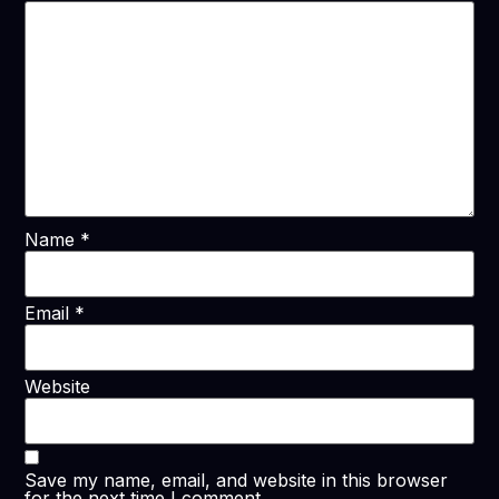
Name
*
Email
*
Website
Save my name, email, and website in this browser
for the next time I comment.