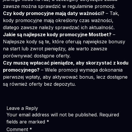
zawsze można sprawdzić w regulaminie promocji.
Czy kody promocyjne mają daty ważności?
– Tak,
kody promocyjne mają określony czas ważności,
dlatego zawsze należy sprawdzać ich aktualność.
Jakie są najlepsze kody promocyjne Mostbet?
–
Najlepsze kody są te, które oferują największe bonusy
na start lub zwrot pieniędzy, ale warto zawsze
porównywać dostępne oferty.
Czy muszę wpłacać pieniądze, aby skorzystać z kodu
promocyjnego?
– Wiele promocji wymaga dokonania
pierwszej wpłaty, aby aktywować bonus, lecz dostępne
są również oferty bez depozytu.
Leave a Reply
Your email address will not be published.
Required
fields are marked
*
Comment
*