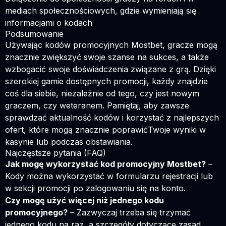
mediach społecznościowych, gdzie wymieniają się
informacjami o kodach
Podsumowanie
Używając kodów promocyjnych Mostbet, gracze mogą
znacznie zwiększyć swoje szanse na sukces, a także
wzbogacić swoje doświadczenia związane z grą. Dzięki
szerokiej gamie dostępnych promocji, każdy znajdzie
coś dla siebie, niezależnie od tego, czy jest nowym
graczem, czy weteranem. Pamiętaj, aby zawsze
sprawdzać aktualność kodów i korzystać z najlepszych
ofert, które mogą znacznie poprawićTwoje wyniki w
kasynie lub podczas obstawiania.
Najczęstsze pytania (FAQ)
Jak mogę wykorzystać kod promocyjny Mostbet?
–
Kody można wykorzystać w formularzu rejestracji lub
w sekcji promocji po zalogowaniu się na konto.
Czy mogę użyć więcej niż jednego kodu
promocyjnego?
– Zazwyczaj trzeba się trzymać
jednego kodu na raz, a szczegóły dotyczące zasad