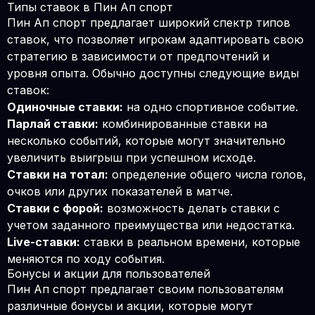
Типы ставок в Пин Ап спорт
Пин Ап спорт предлагает широкий спектр типов
ставок, что позволяет игрокам адаптировать свою
стратегию в зависимости от предпочтений и
уровня опыта. Обычно доступны следующие виды
ставок:
Одиночные ставки:
на одно спортивное событие.
Парлай ставки:
комбинированные ставки на
несколько событий, которые могут значительно
увеличить выигрыш при успешном исходе.
Ставки на тотал:
определение общего числа голов,
очков или других показателей в матче.
Ставки с форой:
возможность делать ставки с
учетом заданного преимущества или недостатка.
Live-ставки:
ставки в реальном времени, которые
меняются по ходу события.
Бонусы и акции для пользователей
Пин Ап спорт предлагает своим пользователям
различные бонусы и акции, которые могут