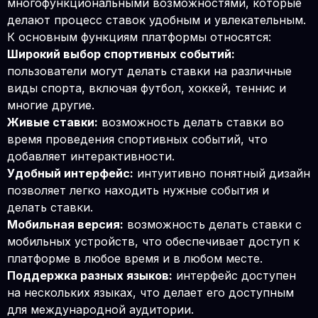
многофункциональными возможностями, которые
делают процесс ставок удобным и увлекательным.
К основным функциям платформы относятся:
Широкий выбор спортивных событий:
пользователи могут делать ставки на различные
виды спорта, включая футбол, хоккей, теннис и
многие другие.
Живые ставки:
возможность делать ставки во
время проведения спортивных событий, что
добавляет интерактивности.
Удобный интерфейс:
интуитивно понятный дизайн
позволяет легко находить нужные события и
делать ставки.
Мобильная версия:
возможность делать ставки с
мобильных устройств, что обеспечивает доступ к
платформе в любое время и в любом месте.
Поддержка разных языков:
интерфейс доступен
на нескольких языках, что делает его доступным
для международной аудитории.