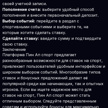
своей учетной записи.
Пополнение счета:
выберите удобный способ
пополнения и внесите первоначальный депозит.
Выбор событий:
перейдите в раздел с
спортивными событиями и выберите те, на
которые хотите сделать ставку.
Сделайте ставку:
введите сумму и подтвердите
свою ставку.
Заключение
Платформа Пин Ап спорт предлагает
разнообразные возможности для ставок на спорт,
привлекает пользователей удобным интерфейсом и
широким выбором событий. Многообразие типов
ставок и бонусных предложений делает её
популярной среди как начинающих, так и опытных
игроков. Если вы ищете надежное место для
ставок на спорт, Пин Ап спорт может стать
отличным выбором. Следуйте представленным
советам и используйте бонусы для максимально