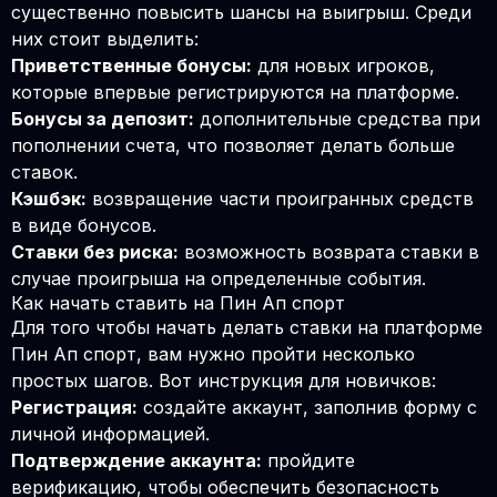
существенно повысить шансы на выигрыш. Среди
них стоит выделить:
Приветственные бонусы:
для новых игроков,
которые впервые регистрируются на платформе.
Бонусы за депозит:
дополнительные средства при
пополнении счета, что позволяет делать больше
ставок.
Кэшбэк:
возвращение части проигранных средств
в виде бонусов.
Ставки без риска:
возможность возврата ставки в
случае проигрыша на определенные события.
Как начать ставить на Пин Ап спорт
Для того чтобы начать делать ставки на платформе
Пин Ап спорт, вам нужно пройти несколько
простых шагов. Вот инструкция для новичков:
Регистрация:
создайте аккаунт, заполнив форму с
личной информацией.
Подтверждение аккаунта:
пройдите
верификацию, чтобы обеспечить безопасность