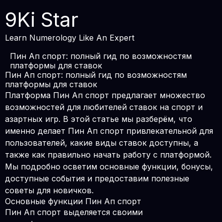
9Ki Star
Learn Numerology Like An Expert
Пин Ап спорт: полный гид по возможностям
платформы для ставок
Пин Ап спорт: полный гид по возможностям
платформы для ставок
Платформа Пин Ап спорт предлагает множество
возможностей для любителей ставок на спорт и
азартных игр. В этой статье мы разберём, что
именно делает Пин Ап спорт привлекательной для
пользователей, какие виды ставок доступны, а
также как правильно начать работу с платформой.
Мы подробно осветим основные функции, бонусы,
доступные события и предоставим полезные
советы для новичков.
Основные функции Пин Ап спорт
Пин Ап спорт выделяется своими