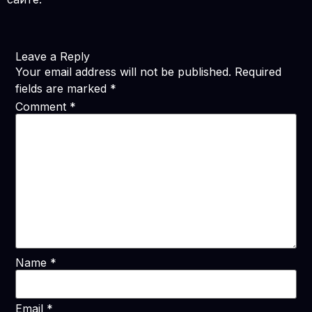
Leave a Reply
Your email address will not be published.
Required
fields are marked
*
Comment
*
Name
*
Email
*