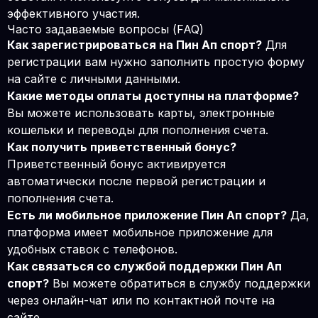
эффективного участия.
Часто задаваемые вопросы (FAQ)
Как зарегистрироваться на Пин Ап спорт?
Для
регистрации вам нужно заполнить простую форму
на сайте с личными данными.
Какие методы оплаты доступны на платформе?
Вы можете использовать карты, электронные
кошельки и переводы для пополнения счета.
Как получить приветственный бонус?
Приветственный бонус активируется
автоматически после первой регистрации и
пополнения счета.
Есть ли мобильное приложение Пин Ап спорт?
Да,
платформа имеет мобильное приложение для
удобных ставок с телефонов.
Как связаться со службой поддержки Пин Ап
спорт?
Вы можете обратиться в службу поддержки
через онлайн-чат или по контактной почте на
сайте.