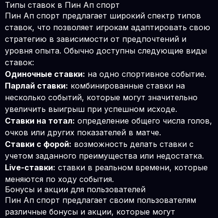
Типы ставок в Пин Ап спорт
Пин Ап спорт предлагает широкий спектр типов
ставок, что позволяет игрокам адаптировать свою
стратегию в зависимости от предпочтений и
уровня опыта. Обычно доступны следующие виды
ставок:
Одиночные ставки:
на одно спортивное событие.
Парлай ставки:
комбинированные ставки на
несколько событий, которые могут значительно
увеличить выигрыш при успешном исходе.
Ставки на тотал:
определение общего числа голов,
очков или других показателей в матче.
Ставки с форой:
возможность делать ставки с
учетом заданного преимущества или недостатка.
Live-ставки:
ставки в реальном времени, которые
меняются по ходу события.
Бонусы и акции для пользователей
Пин Ап спорт предлагает своим пользователям
различные бонусы и акции, которые могут