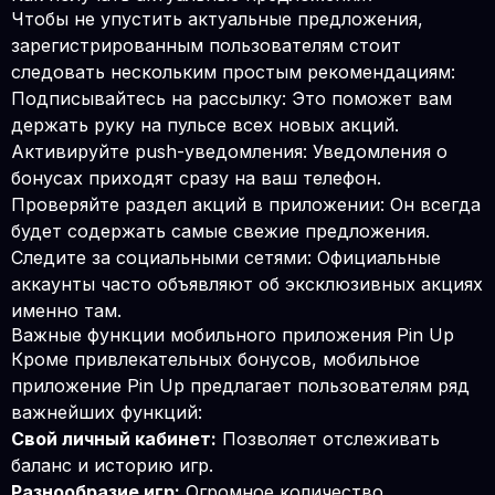
Чтобы не упустить актуальные предложения,
зарегистрированным пользователям стоит
следовать нескольким простым рекомендациям:
Подписывайтесь на рассылку: Это поможет вам
держать руку на пульсе всех новых акций.
Активируйте push-уведомления: Уведомления о
бонусах приходят сразу на ваш телефон.
Проверяйте раздел акций в приложении: Он всегда
будет содержать самые свежие предложения.
Следите за социальными сетями: Официальные
аккаунты часто объявляют об эксклюзивных акциях
именно там.
Важные функции мобильного приложения Pin Up
Кроме привлекательных бонусов, мобильное
приложение Pin Up предлагает пользователям ряд
важнейших функций:
Свой личный кабинет:
Позволяет отслеживать
баланс и историю игр.
Разнообразие игр:
Огромное количество