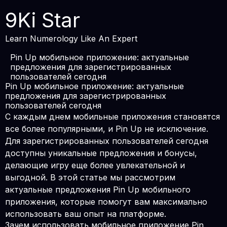
9Ki Star
Learn Numerology Like An Expert
Pin Up мобильное приложение: актуальные
предложения для зарегистрированных
пользователей сегодня
Pin Up мобильное приложение: актуальные
предложения для зарегистрированных
пользователей сегодня
С каждым днем мобильные приложения становятся
все более популярными, и Pin Up не исключение.
Для зарегистрированных пользователей сегодня
доступны уникальные предложения и бонусы,
делающие игру еще более увлекательной и
выгодной. В этой статье мы рассмотрим
актуальные предложения Pin Up мобильного
приложения, которые помогут вам максимально
использовать ваш опыт на платформе.
Зачем использовать мобильное приложение Pin