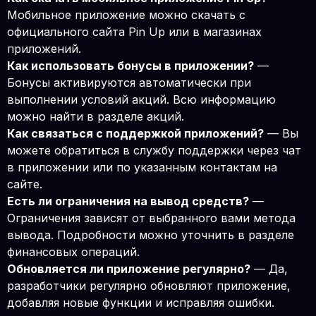
Мобильное приложение можно скачать с
официального сайта Pin Up или в магазинах
приложений.
Как использовать бонусы в приложении?
—
Бонусы активируются автоматически при
выполнении условий акций. Всю информацию
можно найти в разделе акций.
Как связаться с поддержкой приложений?
— Вы
можете обратиться в службу поддержки через чат
в приложении или по указанным контактам на
сайте.
Есть ли ограничения на вывод средств?
—
Ограничения зависят от выбранного вами метода
вывода. Подробности можно уточнить в разделе
финансовых операций.
Обновляется ли приложение регулярно?
— Да,
разработчики регулярно обновляют приложение,
добавляя новые функции и исправляя ошибки.