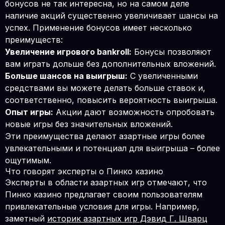
бонусов не так интересна, но на самом деле
наличие акций существенно увеличивает шансы на
успех. Применение бонусов имеет несколько
преимуществ:
Увеличение игрового bankroll:
Бонусы позволяют
вам играть дольше без дополнительных вложений.
Больше шансов на выигрыш:
С увеличенными
средствами вы можете делать больше ставок и,
соответственно, повысить вероятность выигрыша.
Опыт игры:
Акции дают возможность опробовать
новые игры без значительных вложений.
Эти преимущества делают азартные игры более
увлекательными и потенциал для выигрыша – более
ощутимым.
Что говорят эксперты о Пинко казино
Эксперты в области азартных игр отмечают, что
Пинко казино предлагает своим пользователям
привлекательные условия для игры. Например,
заметный
историк азартных игр Дэвид Г. Шварц