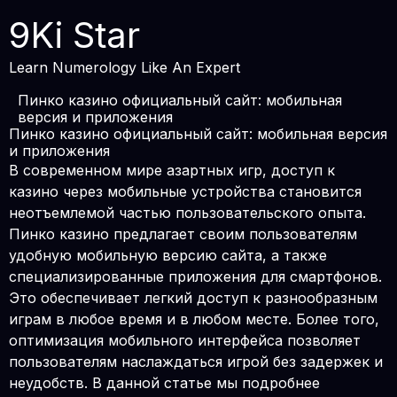
9Ki Star
Learn Numerology Like An Expert
Пинко казино официальный сайт: мобильная
версия и приложения
Пинко казино официальный сайт: мобильная версия
и приложения
В современном мире азартных игр, доступ к
казино через мобильные устройства становится
неотъемлемой частью пользовательского опыта.
Пинко казино предлагает своим пользователям
удобную мобильную версию сайта, а также
специализированные приложения для смартфонов.
Это обеспечивает легкий доступ к разнообразным
играм в любое время и в любом месте. Более того,
оптимизация мобильного интерфейса позволяет
пользователям наслаждаться игрой без задержек и
неудобств. В данной статье мы подробнее