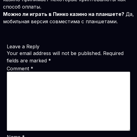
способ оплаты.
Можно ли играть в Пинко казино на планшете?
Да,
мобильная версия совместима с планшетами.
Leave a Reply
Your email address will not be published.
Required
fields are marked
*
Comment
*
Name
*