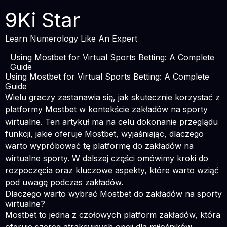
9Ki Star
Learn Numerology Like An Expert
Using Mostbet for Virtual Sports Betting: A Complete
Guide
Using Mostbet for Virtual Sports Betting: A Complete
Guide
Wielu graczy zastanawia się, jak skutecznie korzystać z
platformy Mostbet w kontekście zakładów na sporty
wirtualne. Ten artykuł ma na celu dokonanie przeglądu
funkcji, jakie oferuje Mostbet, wyjaśniając, dlaczego
warto wypróbować tę platformę do zakładów na
wirtualne sporty. W dalszej części omówimy kroki do
rozpoczęcia oraz kluczowe aspekty, które warto wziąć
pod uwagę podczas zakładów.
Dlaczego warto wybrać Mostbet do zakładów na sporty
wirtualne?
Mostbet to jedna z czołowych platform zakładów, która