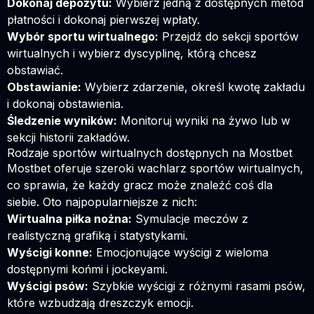
Dokonaj depozytu:
Wybierz jedną z dostępnych metod
płatności i dokonaj pierwszej wpłaty.
Wybór sportu wirtualnego:
Przejdź do sekcji sportów
wirtualnych i wybierz dyscyplinę, którą chcesz
obstawiać.
Obstawianie:
Wybierz zdarzenie, określ kwotę zakładu
i dokonaj obstawienia.
Śledzenie wyników:
Monitoruj wyniki na żywo lub w
sekcji historii zakładów.
Rodzaje sportów wirtualnych dostępnych na Mostbet
Mostbet oferuje szeroki wachlarz sportów wirtualnych,
co sprawia, że każdy gracz może znaleźć coś dla
siebie. Oto najpopularniejsze z nich:
Wirtualna piłka nożna:
Symulacje meczów z
realistyczną grafiką i statystykami.
Wyścigi konne:
Emocjonujące wyścigi z wieloma
dostępnymi końmi i jockeyami.
Wyścigi psów:
Szybkie wyścigi z różnymi rasami psów,
które wzbudzają dreszczyk emocji.