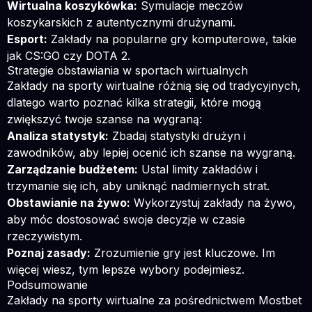
Wirtualna koszykówka:
Symulacje meczów
koszykarskich z autentycznymi drużynami.
Esport:
Zakłady na popularne gry komputerowe, takie
jak CS:GO czy DOTA 2.
Strategie obstawiania w sportach wirtualnych
Zakłady na sporty wirtualne różnią się od tradycyjnych,
dlatego warto poznać kilka strategii, które mogą
zwiększyć twoje szanse na wygraną:
Analiza statystyk:
Zbadaj statystyki drużyn i
zawodników, aby lepiej ocenić ich szanse na wygraną.
Zarządzanie budżetem:
Ustal limity zakładów i
trzymanie się ich, aby uniknąć nadmiernych strat.
Obstawianie na żywo:
Wykorzystuj zakłady na żywo,
aby móc dostosować swoje decyzje w czasie
rzeczywistym.
Poznaj zasady:
Zrozumienie gry jest kluczowe. Im
więcej wiesz, tym lepsze wybory podejmiesz.
Podsumowanie
Zakłady na sporty wirtualne za pośrednictwem Mostbet