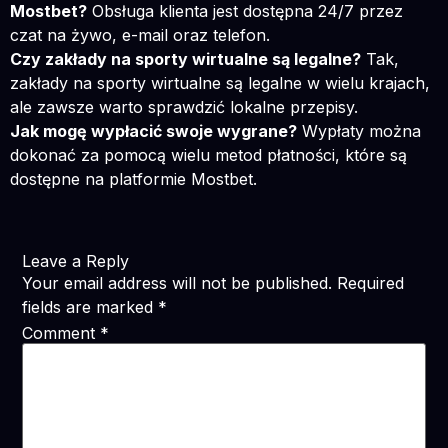
Mostbet?
Obsługa klienta jest dostępna 24/7 przez
czat na żywo, e-mail oraz telefon.
Czy zakłady na sporty wirtualne są legalne?
Tak,
zakłady na sporty wirtualne są legalne w wielu krajach,
ale zawsze warto sprawdzić lokalne przepisy.
Jak mogę wypłacić swoje wygrane?
Wypłaty można
dokonać za pomocą wielu metod płatności, które są
dostępne na platformie Mostbet.
Leave a Reply
Your email address will not be published.
Required
fields are marked
*
Comment
*